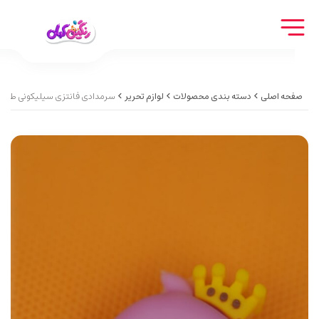
صفحه اصلی
دسته بندی محصولات
لوازم تحریر
سرمدادی فانتزی سیلیکونی طرح دلفین تاج دار with crown dolphin design