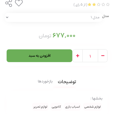
(
از
5
رای
)
مدل
677,000
تومان
افزودن به سبد
توضیحات
بازخوردها
بخشها :
لوازم شخصی
اسباب بازی
کادویی
لوازم تحریر