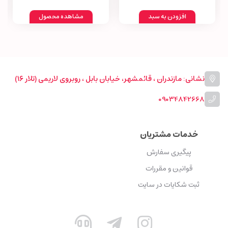
افزودن به سبد
مشاهده محصول
نشانی: مازندران ، قائمشهر، خیابان بابل ، روبروی لاریمی (تلار ۱۶)
09034842668
خدمات مشتریان
پیگیری سفارش
قوانین و مقررات
ثبت شکایات در سایت