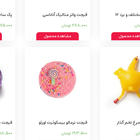
لیزر با افکت مختلف و برد 12
فیجت واتر متالیک آناناسی
پک ساخ
975,000
268,000
ان
تومان
هده محصول
مشاهده محصول
مرغ تخم گذار
فیجت نرمالو بیسکوئیت اورئو
فیجت پن
کوچک
8,500
193,500
ان
تومان