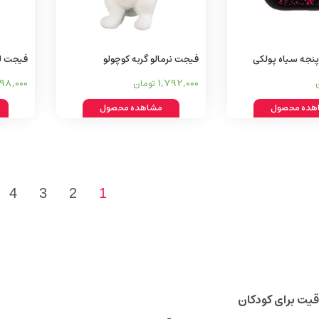
پنجه سیاه پولکی
فیجت نرمالو گربه کوچولو
فیجت لی
98,000
1,792,000
تومان
هده محصول
مشاهده محصول
4
3
2
1
قیت برای کودکان