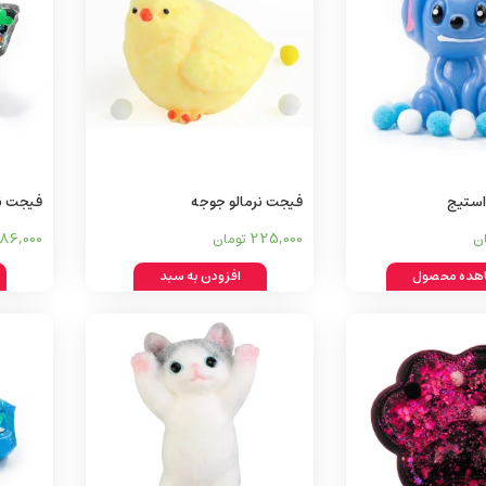
استیج
فیجت نرمالو جوجه
فیجت نر
186,000
225,000
ن
تومان
هده محصول
افزودن به سبد