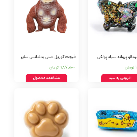
مالو پروانه سیاه پولکی
فیجت گوریل شنی بدشانس سایز
بزرگ Unlucky sand gorilla fidget
987,500
تومان
تومان
افزودن به سبد
مشاهده محصول