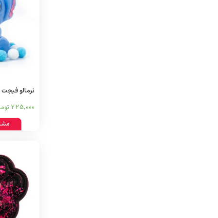
نرمالو فیجت 
225,000
توما
مشا