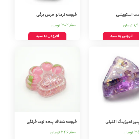
ت اسکویشی
فیجت نرمالو خرس برفی
302,500
1,
تومان
تومان
افزودن به سبد
افزودن به سبد
یر امیزینگ اکلیلی
فیجت شفاف پنجه توت فرنگی
چسبناک
246,500
35
تومان
تومان