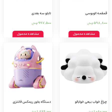
قمقمه اتوبوسی
تابلو سه بعدی
997,500
598,800
تومان
تومان
مشاهده محصول
مشاهده محصول
چراغ خواب ببعی خوابالو
دستگاه بخور ریمکس فانتزی
1,869,000
1,080,000
تومان
تومان