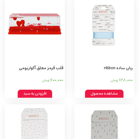
ربان ساده ribbon
قلب قرمز معلق آکواریومی
Aquarium red heart
600,000
128,000
تومان
تومان
مشاهده محصول
افزودن به سبد