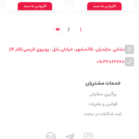
افزودن به سبد
افزودن به سبد
2
1
نشانی: مازندران ، قائمشهر، خیابان بابل ، روبروی لاریمی (تلار ۱۶)
09034842668
خدمات مشتریان
پیگیری سفارش
قوانین و مقررات
ثبت شکایات در سایت