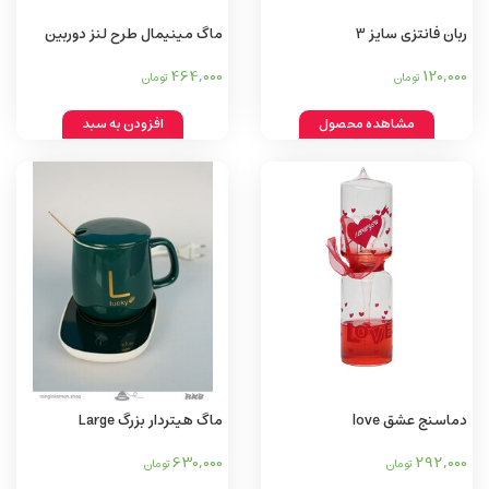
ربان فانتزی سایز 3
ماگ مینیمال طرح لنز دوربین
Mag minimal camera lens
464,000
120,000
تومان
تومان
design
مشاهده محصول
افزودن به سبد
دماسنج عشق love
ماگ هیتردار بزرگ Large
warming mug
thermometer
630,000
292,000
تومان
تومان