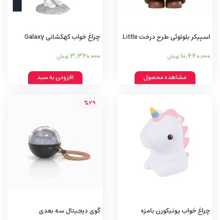
اسپیکر بلوتوثی طرح درخت Little
چراغ خواب کهکشانی Galaxy
projector and night light
tree speaker AMON wireless
3,320,000
10,440,000
تومان
تومان
bluetooth small
مشاهده محصول
افزودن به سبد
%29
چراغ خواب یونیکورن بامزه
گوی دیجیتال سه بعدی