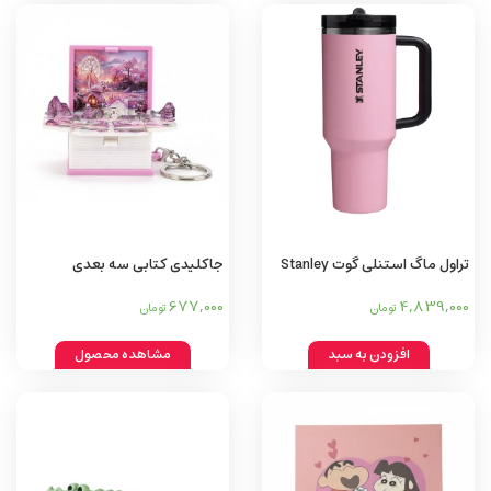
تراول ماگ استنلی گوت Stanley
جاکلیدی کتابی سه بعدی
Flip Straw Tumbler goat
677,000
4,839,000
تومان
تومان
افزودن به سبد
مشاهده محصول