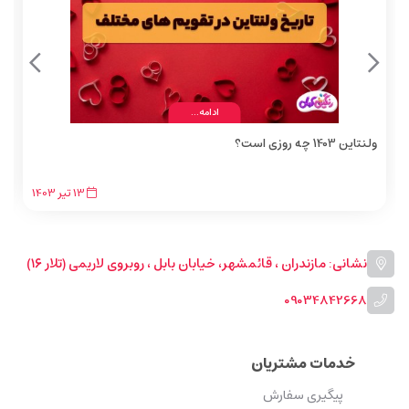
ادامه...
ولنتاین 1403 چه روزی است؟
13
تیر
1403
نشانی: مازندران ، قائمشهر، خیابان بابل ، روبروی لاریمی (تلار ۱۶)
09034842668
خدمات مشتریان
پیگیری سفارش