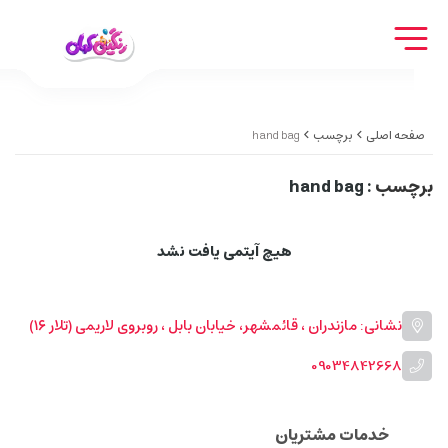
صفحه اصلی
برچسب
hand bag
برچسب
: hand bag
هیچ آیتمی یافت نشد
نشانی: مازندران ، قائمشهر، خیابان بابل ، روبروی لاریمی (تلار ۱۶)
09034842668
خدمات مشتریان