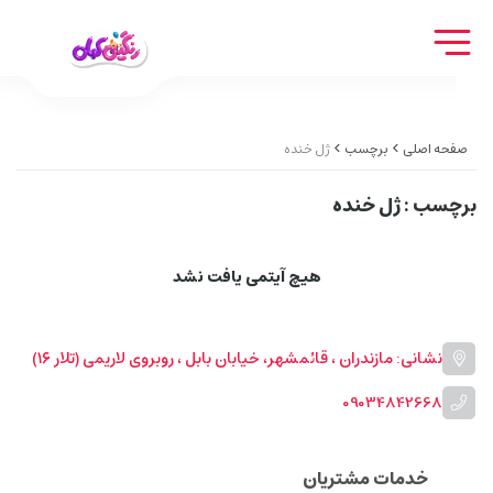
صفحه اصلی
برچسب
ژل خنده
برچسب
: ژل خنده
هیچ آیتمی یافت نشد
نشانی: مازندران ، قائمشهر، خیابان بابل ، روبروی لاریمی (تلار ۱۶)
09034842668
خدمات مشتریان