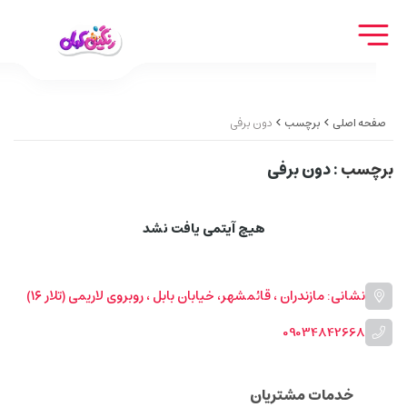
صفحه اصلی
برچسب
دون برفی
برچسب
: دون برفی
هیچ آیتمی یافت نشد
نشانی: مازندران ، قائمشهر، خیابان بابل ، روبروی لاریمی (تلار ۱۶)
09034842668
خدمات مشتریان