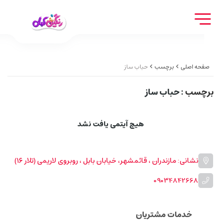
صفحه اصلی
برچسب
حباب ساز
برچسب
: حباب ساز
هیچ آیتمی یافت نشد
نشانی: مازندران ، قائمشهر، خیابان بابل ، روبروی لاریمی (تلار ۱۶)
09034842668
خدمات مشتریان