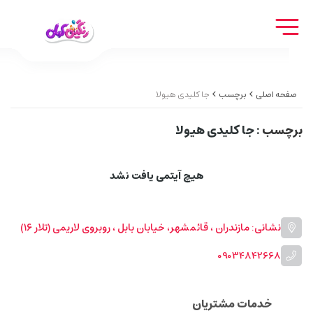
صفحه اصلی
برچسب
جا کلیدی هیولا
برچسب
: جا کلیدی هیولا
هیچ آیتمی یافت نشد
نشانی: مازندران ، قائمشهر، خیابان بابل ، روبروی لاریمی (تلار ۱۶)
09034842668
خدمات مشتریان