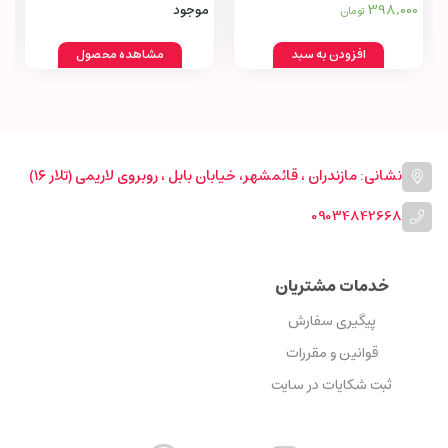
398,000
موجود
تومان
افزودن به سبد
مشاهده محصول
نشانی: مازندران ، قائمشهر، خیابان بابل ، روبروی لاریمی (تلار ۱۶)
09034842668
خدمات مشتریان
پیگیری سفارش
قوانین و مقررات
ثبت شکایات در سایت