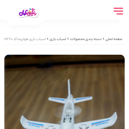
صفحه اصلی
دسته بندی محصولات
اسباب بازی
اسباب بازی هواپیما کد Toy airplane code H270