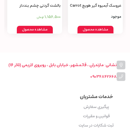
عروسک آبمیوه‌ گیر هویج Carrot
بالشت گردنی چشم بنددار
Juicer Toy
1,156,500
موجود
تومان
مشاهده محصول
مشاهده محصول
نشانی: مازندران ، قائمشهر، خیابان بابل ، روبروی لاریمی (تلار ۱۶)
09034842668
خدمات مشتریان
پیگیری سفارش
قوانین و مقررات
ثبت شکایات در سایت