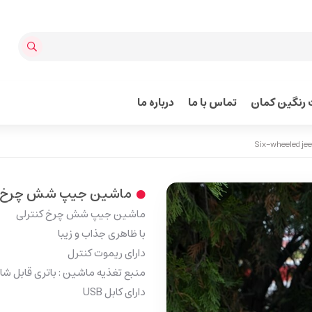
رنگین کمان
تماس با ما
درباره ما
ماشین جیپ شش چرخ Six-wheeled jeep
ماشین جیپ شش چرخ کنترلی
با ظاهری جذاب و زیبا
دارای ریموت کنترل
منبع تغذیه ماشین : باتری قابل شار
دارای کابل USB