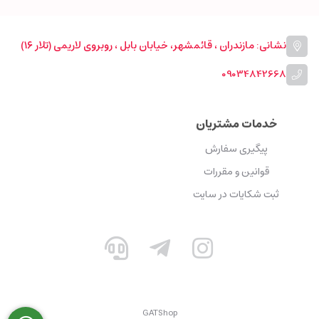
نشانی: مازندران ، قائمشهر، خیابان بابل ، روبروی لاریمی (تلار ۱۶)
09034842668
خدمات مشتریان
پیگیری سفارش
قوانین و مقررات
ثبت شکایات در سایت
GATShop