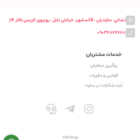
نشانی: مازندران ، قائمشهر، خیابان بابل ، روبروی لاریمی (تلار ۱۶)
09034842668
خدمات مشتریان
پیگیری سفارش
قوانین و مقررات
ثبت شکایات در سایت
GATShop