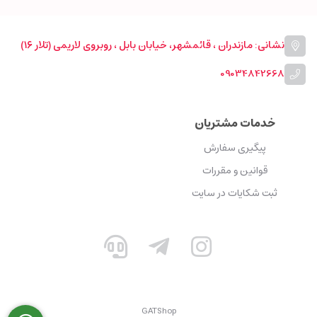
نشانی: مازندران ، قائمشهر، خیابان بابل ، روبروی لاریمی (تلار ۱۶)
09034842668
خدمات مشتریان
پیگیری سفارش
قوانین و مقررات
ثبت شکایات در سایت
GATShop