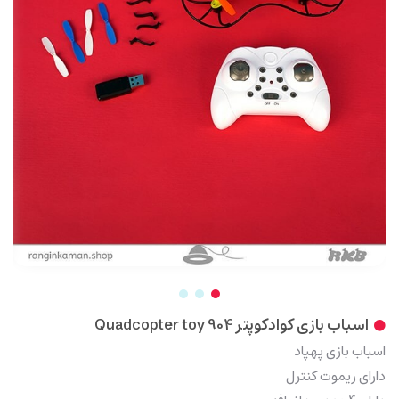
اسباب بازی کوادکوپتر Quadcopter toy 904
اسباب بازی پهپاد
دارای ریموت کنترل