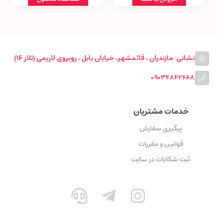
نشانی: مازندران ، قائمشهر، خیابان بابل ، روبروی لاریمی (تلار ۱۶)
09034842668
خدمات مشتریان
پیگیری سفارش
قوانین و مقررات
ثبت شکایات در سایت