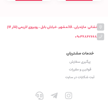
نشانی: مازندران ، قائمشهر، خیابان بابل ، روبروی لاریمی (تلار ۱۶)
09034842668
خدمات مشتریان
پیگیری سفارش
قوانین و مقررات
ثبت شکایات در سایت