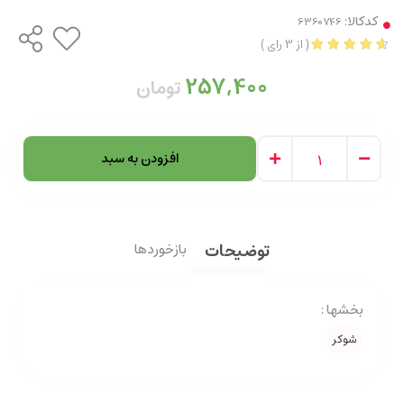
کدکالا:
(
از
3
رای
)
257,400
تومان
افزودن به سبد
توضیحات
بازخوردها
بخشها :
شوکر