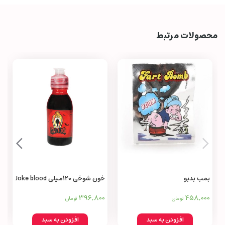
محصولات مرتبط
بمب بدبو
خون شوخی 120میلی Joke blood
396,800
458,000
تومان
تومان
افزودن به سبد
افزودن به سبد