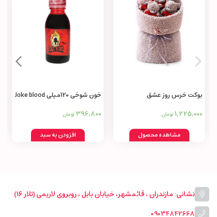
بوکت خرس روز عشق
خون شوخی 120میلی Joke blood
396,800
1,225,000
تومان
تومان
مشاهده محصول
افزودن به سبد
نشانی: مازندران ، قائمشهر، خیابان بابل ، روبروی لاریمی (تلار ۱۶)
09034842668