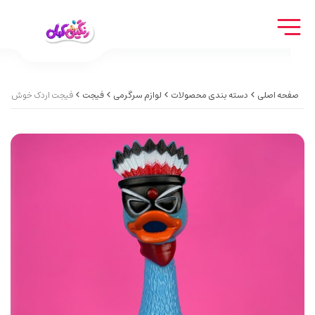
صفحه اصلی
دسته بندی محصولات
لوازم سرگرمی
فیجت
فیجت اردک خوش صداoud duck fidget