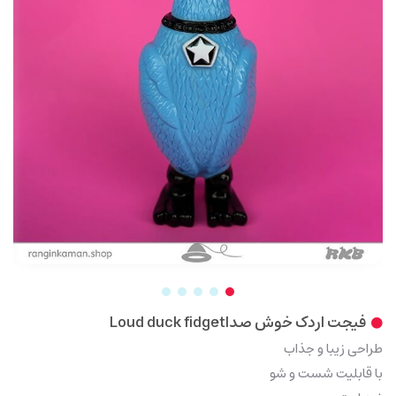
فیجت اردک خوش صداLoud duck fidget
طراحی زیبا و جذاب
با قابلیت شست و شو