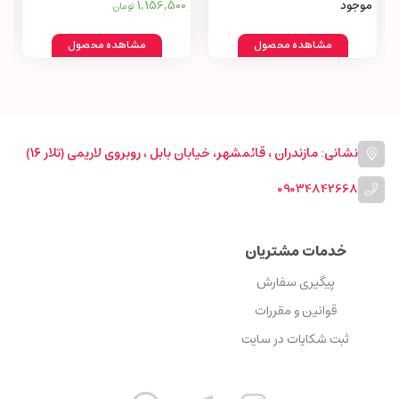
1,156,500
موجود
تومان
مشاهده محصول
مشاهده محصول
نشانی: مازندران ، قائمشهر، خیابان بابل ، روبروی لاریمی (تلار ۱۶)
09034842668
خدمات مشتریان
پیگیری سفارش
قوانین و مقررات
ثبت شکایات در سایت