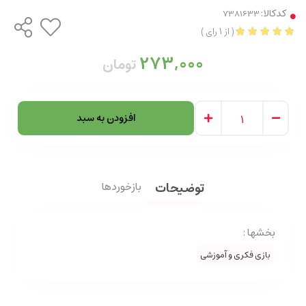
کدکالا:
(
از
1
رای
)
273,000
تومان
افزودن به سبد
توضیحات
بازخوردها
بخشها :
بازی فکری و آموزشی