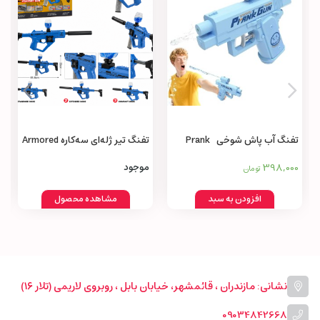
تفنگ آب پاش شوخی Prank
تفنگ تیر ژله‌ای سه‌کاره Armored
Machine Gun 3 in 1
Water Gun
398,000
موجود
تومان
افزودن به سبد
مشاهده محصول
نشانی: مازندران ، قائمشهر، خیابان بابل ، روبروی لاریمی (تلار ۱۶)
09034842668