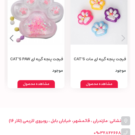
فیجت پنجه گربه‌ ای مات CAT'S
فیجت پنجه گربه‌ ای CAT'S PAW
Fidget
Fidget
موجود
موجود
مشاهده محصول
مشاهده محصول
نشانی: مازندران ، قائمشهر، خیابان بابل ، روبروی لاریمی (تلار ۱۶)
09034842668