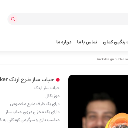
رنگین کمان
تماس با ما
درباره ما
حباب ساز طرح اردک Duck design bubble maker
حباب ساز اردک
موزیکال
درای یک ظرف مایع مخصوص
دارای یک مخزن درون حباب ساز
مناسب بازی و سرگرمی کودکان به 