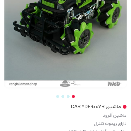
ماشین CAR YDF9007R
ماشین آفرود
دارای ریموت کنترل