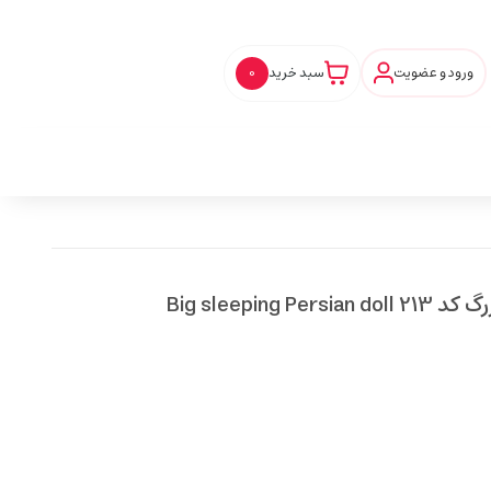
ورود و عضویت
سبد خرید
0
Big sleepin