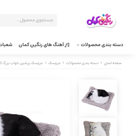
دسته بندی محصولات
آهنگ های رنگین کمان
شعبات 
صفحه اصلی
دسته بندی محصولات
عروسک
عروسک پرشین خواب بزرگ کد g sleeping Persian doll 213