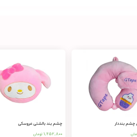
 چشم بنددار
چشم بند بالشتی عروسکی
1,452,800
مان
تومان