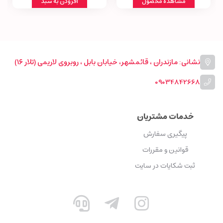
مشاهده محصول
افزودن به سبد
نشانی: مازندران ، قائمشهر، خیابان بابل ، روبروی لاریمی (تلار ۱۶)
09034842668
خدمات مشتریان
پیگیری سفارش
قوانین و مقررات
ثبت شکایات در سایت