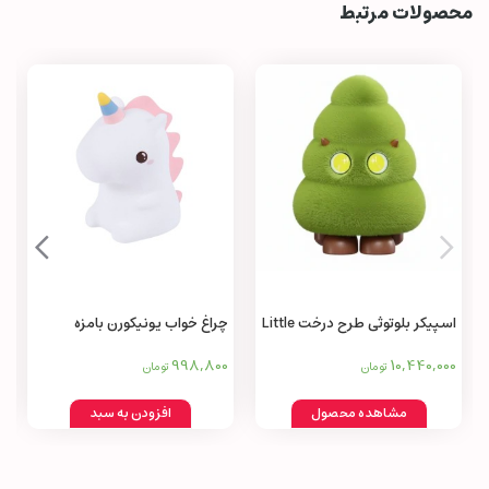
محصولات مرتبط
اسپیکر بلوتوثی طرح درخت Little
چراغ خواب یونیکورن بامزه
tree speaker AMON wireless
998,800
10,440,000
تومان
تومان
bluetooth small
مشاهده محصول
افزودن به سبد