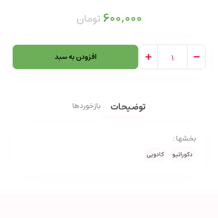
600,000
تومان
افزودن به سبد
توضیحات
بازخوردها
بخشها :
دکوراتیو
کادویی