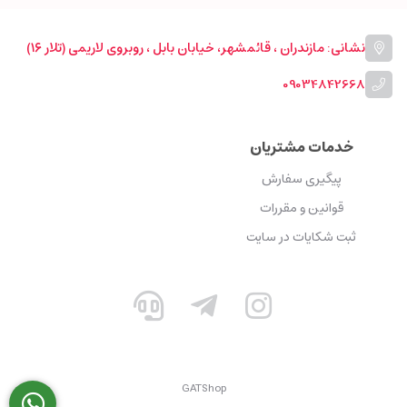
نشانی: مازندران ، قائمشهر، خیابان بابل ، روبروی لاریمی (تلار ۱۶)
09034842668
خدمات مشتریان
پیگیری سفارش
قوانین و مقررات
ثبت شکایات در سایت
GATShop