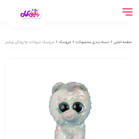
صفحه اصلی
دسته بندی محصولات
عروسک
عروسک حیوانات ty پولکی چشم تیله ای کوچکAnimal doll ty small marble eyes sequins