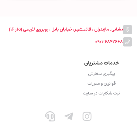
نشانی: مازندران ، قائمشهر، خیابان بابل ، روبروی لاریمی (تلار ۱۶)
09034842668
خدمات مشتریان
پیگیری سفارش
قوانین و مقررات
ثبت شکایات در سایت