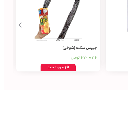
چیپس سکته (شوخی)
تار م
,800
470,834
تومان
افزودن به سبد