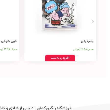
بمب بدبو
خون شوخی 120میلی Joke blood
396,800
458,000
تومان
توم
افزودن به سبد
فروشگاه رنگین‌کمان | دنیایی از شادی و خلا