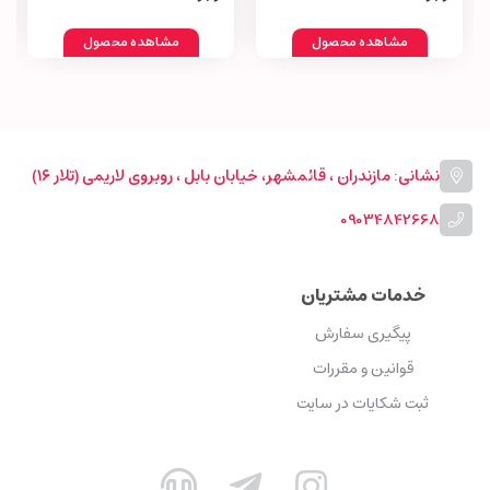
مشاهده محصول
مشاهده محصول
نشانی: مازندران ، قائمشهر، خیابان بابل ، روبروی لاریمی (تلار ۱۶)
09034842668
خدمات مشتریان
پیگیری سفارش
قوانین و مقررات
ثبت شکایات در سایت