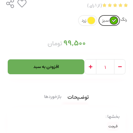
(
از
1
رای
)
رنگ
سبز
زرد
99,500
تومان
افزودن به سبد
توضیحات
بازخوردها
بخشها :
فیجت