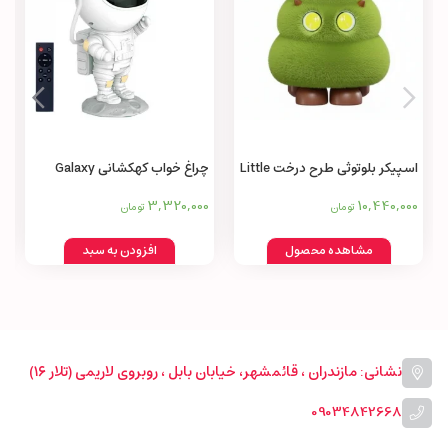
اسپیکر بلوتوثی طرح درخت Little
چراغ خواب کهکشانی Galaxy
projector and night light
tree speaker AMON wireless
3,320,000
10,440,000
تومان
تومان
bluetooth small
مشاهده محصول
افزودن به سبد
نشانی: مازندران ، قائمشهر، خیابان بابل ، روبروی لاریمی (تلار ۱۶)
09034842668