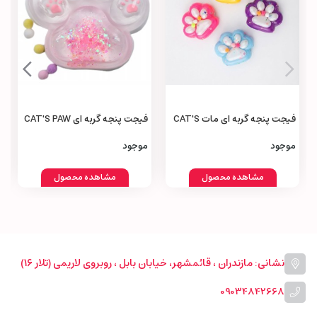
فیجت پنجه گربه‌ ای مات CAT'S
فیجت پنجه گربه‌ ای CAT'S PAW
Fidget
Fidget
موجود
موجود
مشاهده محصول
مشاهده محصول
نشانی: مازندران ، قائمشهر، خیابان بابل ، روبروی لاریمی (تلار ۱۶)
09034842668