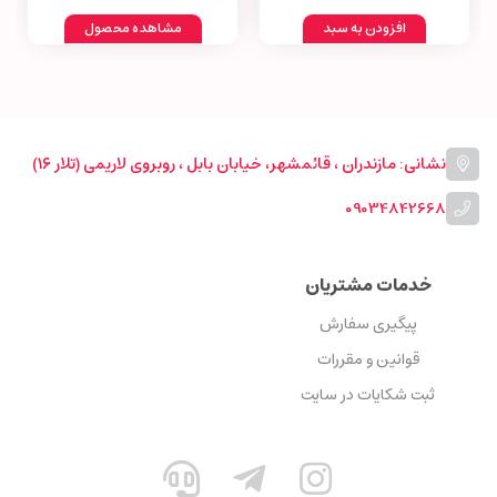
افزودن به سبد
مشاهده محصول
نشانی: مازندران ، قائمشهر، خیابان بابل ، روبروی لاریمی (تلار ۱۶)
09034842668
خدمات مشتریان
پیگیری سفارش
قوانین و مقررات
ثبت شکایات در سایت