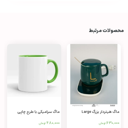
محصولات مرتبط
ماگ هیتردار بزرگ Large
ماگ سرامیکی با طرح چاپی
warming mug
دلخواه Ceramic mug
480,000
630,000
تومان
تومان