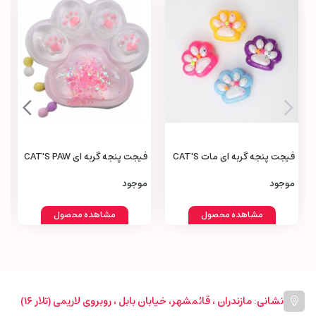
فیجت پنجه گربه‌ ای مات CAT'S
فیجت پنجه گربه‌ ای CAT'S PAW
Fidget
Fidget
موجود
موجود
مشاهده محصول
مشاهده محصول
نشانی: مازندران ، قائمشهر، خیابان بابل ، روبروی لاریمی (تلار ۱۶)