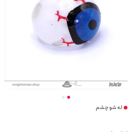
له شو چشم