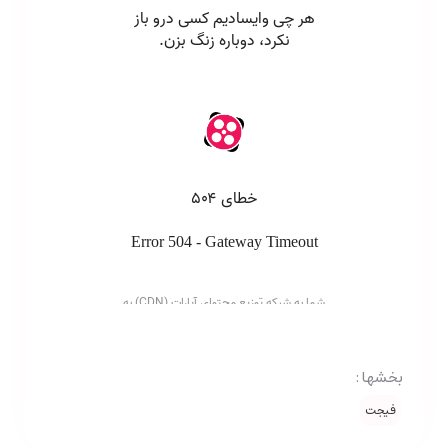
بخشها :
فیجت