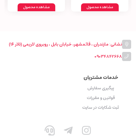
مشاهده محصول
مشاهده محصول
نشانی: مازندران ، قائمشهر، خیابان بابل ، روبروی لاریمی (تلار ۱۶)
09034842668
خدمات مشتریان
پیگیری سفارش
قوانین و مقررات
ثبت شکایات در سایت