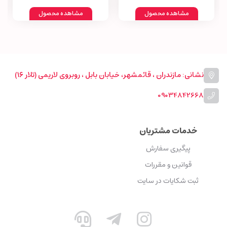
مشاهده محصول
مشاهده محصول
نشانی: مازندران ، قائمشهر، خیابان بابل ، روبروی لاریمی (تلار ۱۶)
09034842668
خدمات مشتریان
پیگیری سفارش
قوانین و مقررات
ثبت شکایات در سایت