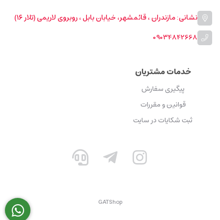
نشانی: مازندران ، قائمشهر، خیابان بابل ، روبروی لاریمی (تلار ۱۶)
09034842668
خدمات مشتریان
پیگیری سفارش
قوانین و مقررات
ثبت شکایات در سایت
GATShop