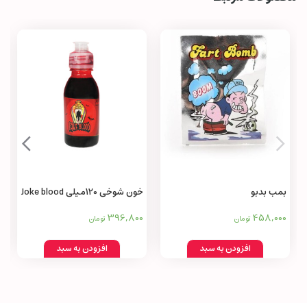
بمب بدبو
خون شوخی 120میلی Joke blood
396,800
458,000
تومان
تومان
افزودن به سبد
افزودن به سبد