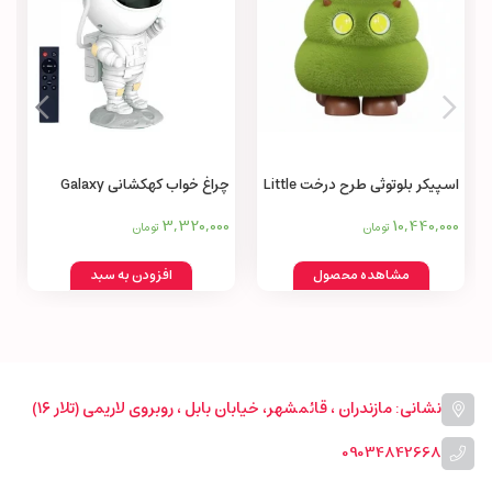
اسپیکر بلوتوثی طرح درخت Little
چراغ خواب کهکشانی Galaxy
projector and night light
tree speaker AMON wireless
3,320,000
10,440,000
تومان
تومان
bluetooth small
مشاهده محصول
افزودن به سبد
نشانی: مازندران ، قائمشهر، خیابان بابل ، روبروی لاریمی (تلار ۱۶)
09034842668