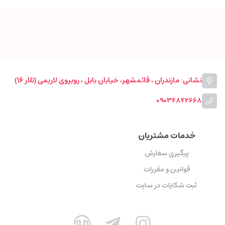
نشانی: مازندران ، قائمشهر، خیابان بابل ، روبروی لاریمی (تلار ۱۶)
09034842668
خدمات مشتریان
پیگیری سفارش
قوانین و مقررات
ثبت شکایات در سایت