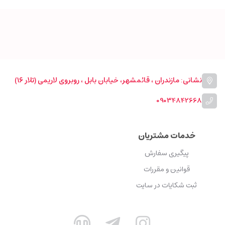
نشانی: مازندران ، قائمشهر، خیابان بابل ، روبروی لاریمی (تلار ۱۶)
09034842668
خدمات مشتریان
پیگیری سفارش
قوانین و مقررات
ثبت شکایات در سایت