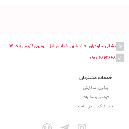
نشانی: مازندران ، قائمشهر، خیابان بابل ، روبروی لاریمی (تلار ۱۶)
09034842668
خدمات مشتریان
پیگیری سفارش
قوانین و مقررات
ثبت شکایات در سایت