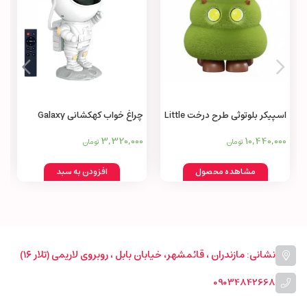
اسپیکر بلوتوثی طرح درخت Little
چراغ خواب کهکشانی Galaxy
projector and night light
tree speaker AMON wireless
3,320,000
10,440,000
تومان
تومان
bluetooth small
مشاهده محصول
افزودن به سبد
نشانی: مازندران ، قائمشهر، خیابان بابل ، روبروی لاریمی (تلار ۱۶)
09034842668