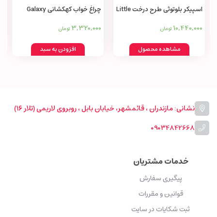
اسپیکر بلوتوثی طرح درخت Little
چراغ خواب کهکشانی Galaxy
projector and night light
tree speaker AMON wireless
3,320,000
10,440,000
تومان
تومان
bluetooth small
مشاهده محصول
افزودن به سبد
نشانی: مازندران ، قائمشهر، خیابان بابل ، روبروی لاریمی (تلار ۱۶)
09034842668
خدمات مشتریان
پیگیری سفارش
قوانین و مقررات
ثبت شکایات در سایت