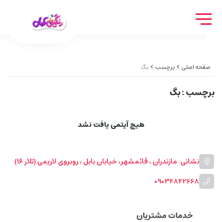
صفحه اصلی
برچسب
بگ
برچسب
: بگ
هیچ آیتمی یافت نشد
نشانی: مازندران ، قائمشهر، خیابان بابل ، روبروی لاریمی (تلار ۱۶)
09034842668
خدمات مشتریان