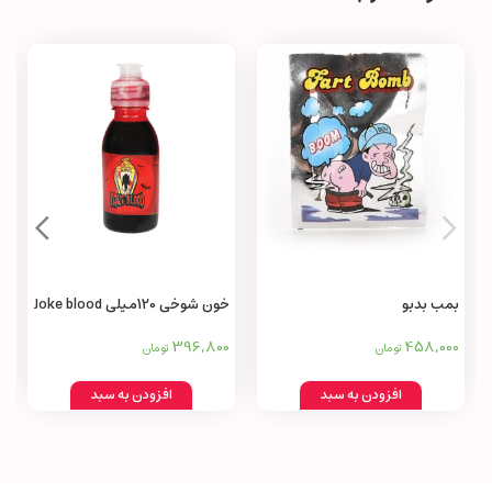
بمب بدبو
خون شوخی 120میلی Joke blood
396,800
458,000
تومان
تومان
افزودن به سبد
افزودن به سبد