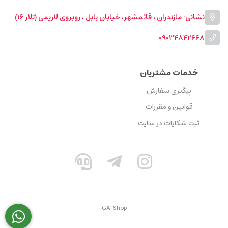
نشانی: مازندران ، قائمشهر، خیابان بابل ، روبروی لاریمی (تلار ۱۶)
09034842668
خدمات مشتریان
پیگیری سفارش
قوانین و مقررات
ثبت شکایات در سایت
GATShop