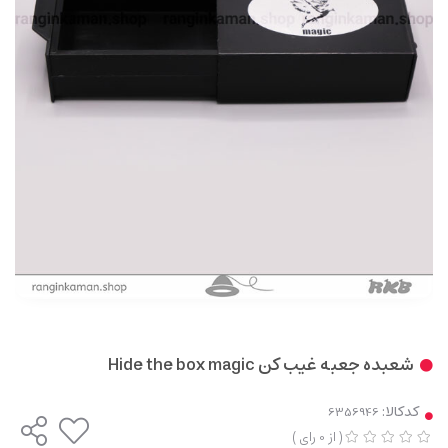
شعبده جعبه غیب کن Hide the box magic
کدکالا:
(
از
0
رای
)