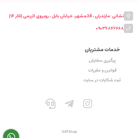
نشانی: مازندران ، قائمشهر، خیابان بابل ، روبروی لاریمی (تلار ۱۶)
09034842668
خدمات مشتریان
پیگیری سفارش
قوانین و مقررات
ثبت شکایات در سایت
GATShop