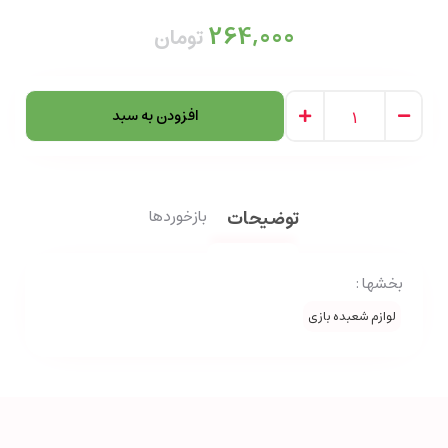
264,000
تومان
افزودن به سبد
توضیحات
بازخوردها
بخشها :
لوازم شعبده بازی