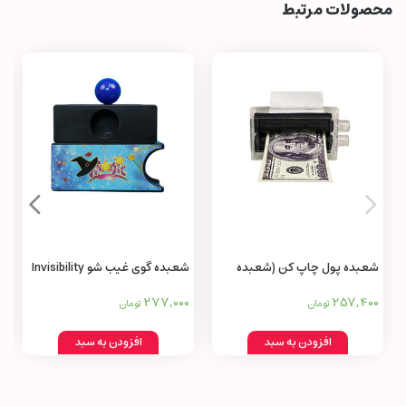
محصولات مرتبط
شعبده پول چاپ کن (شعبده
شعبده گوی غیب شو Invisibility
پولساز) Money printing
Ball Magic Trick
277,000
257,400
تومان
تومان
machine
افزودن به سبد
افزودن به سبد